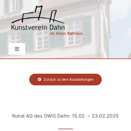
Skip
to
content
Toggle
Navigation
Startseite
Zurück zu den Ausstellungen
Aktuelles
Über den Verein
Kunst AG des OWG Dahn: 15.02. – 23.02.2025
Events