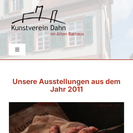
Skip
to
content
Toggle
Navigation
Startseite
Unsere Ausstellungen aus dem
Aktuelles
Jahr 2011
Über den Verein
Events