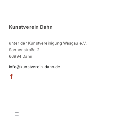
Kunstverein Dahn
unter der Kunstvereinigung Wasgau e.V.
Sonnenstraße 2
66994 Dahn
info@kunstverein-dahn.de
Toggle
Navigation
Über den Verein