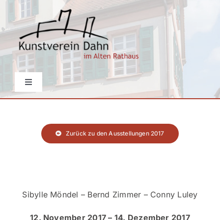
Skip
to
content
Toggle
Navigation
Startseite
Zurück zu den Ausstellungen 2017
Aktuelles
Über den Verein
Sibylle Möndel – Bernd Zimmer – Conny Luley
Events
12. November 2017 – 14. Dezember 2017